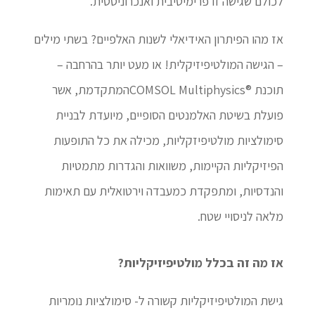
לכולם שגישה זו פרימיטיבית ואנכרוניסטית.
אז מהו הפיתרון האידיאלי לשנות האלפיים? בשתי מילים
– הגישה המולטיפיזיקלית! או מעט יותר בהרחבה –
תוכנת ®COMSOL Multiphysicsהמתקדמת, אשר
פועלת בשיטת האלמנטים הסופיים, מיועדת לבניית
סימולציות מולטיפיזקליות, מכילה את כל התופעות
הפיזיקליות הקיימות, משוואות והגדרות מתמטיות
והנדסיות, ומתפקדת כמעבדה וירטואלית עם תאימות
מלאה לניסויי שטח.
אז מה זה בכלל מולטיפיזיקליות?
גישת המולטיפיזיקליות קשורה ל- סימולציות נומריות