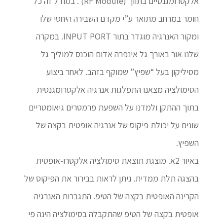
אלקטרומגנטיים בתווך (RF Module) . במודל זה כל
חומר במרחב מתואר ע”י מקדם השבירה היחסי שלו
ומקור האנרגיה מוגדר בתור INPUT PORT. במקרה
שלנו אור באורך גל אינפרה אדום הוכנס למוליך גל
מסיליקון בעל “שפיץ” שמוקף בזהב. לאחר ביצוע
הסימולציה מצאנו התפלגות אנרגיה אלקטרומגנטית
בתוך ההתקן ולמדנו על השפעת פרמטרים גיאומטריים
שונים על יכולת פיקוס של אנרגיה אופטית בקצה של
השפיץ.
באיור 2א. מוצגת תוצאת סימולציה אלקטרו-אופטית
בהצגה תלת ממדית. ניתן לראות בבירור את הפיקוס של
הקרינה האופטית בקצה של הטיפ. התגברות האנרגיה
אופטית בקצה של הטיפ שהתקבלה בסימולציה הינה פי