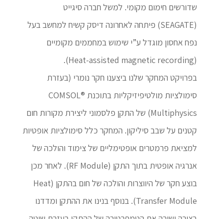
שדורשים חימום מקומי. למשל חברה סיגייט
(SEAGATE) פיתחה לאחרונה דיסק קשיח למחשב בעל
נפח אחסון מוגדל ע”י שימוש במחממים מקומיים
(Heat-assisted magnetic recording).
בפרויקט המחקר שלנו ביצענו חקר נומרי (בעזרת
סימולציות מולטיפיזיקליות בתוכנת ®COMSOL
Multiphysics) של התקן פלסמוני ליצירת מקורות חום
קטנים על שבב סיליקון. המחקר כלל סימולציות אופטיות
למציאת פרמטרים אופטימליים של צימוד והולכה של
אנרגיה אופטית בתוך התקן (RF Module). לאחר מכן
בוצע חקר של היווצרות והולכה של חום בהתקן (Heat
Transfer Module). בנוסף בנינו את ההתקן ומדדנו
בצורה ישירה את הטמפרטורה של ההתקן בעזרת שיטה