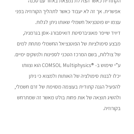
הקתודית כאשר הצוללת נמצאת באזור עם סכנה
אפשרית. אך זה לא יעבוד כאשר לתהליך הקורוזיה בפני
עצמו יש פוטנציאל חשמלי שאותו ניתן לגלות.
דיויד שייפר מאוניברסיטת דואיסבורג-אסן בגרמניה,
מבצע סימולציות של הפוטנציאל החשמלי מתחת למים
של צוללות, בשם המרכז הטכני לספינות ולנשקים ימיים.
ע”י שימוש ב- ®COMSOL Multiphysics הוא וצוותו
יכלו לבנות סימולציה של האותות ולמצוא כי ניתן
להפעיל הגנה קתודית בעוצמה מסוימת של זרם חשמלי,
ולהשיג תוצאה של אות פחות בולט מאשר זה שמתרחש
בקורוזיה.