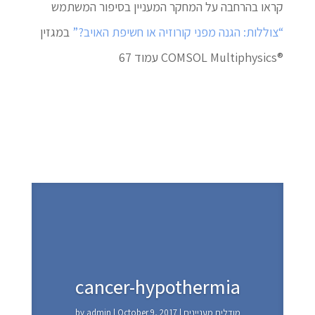
קראו בהרחבה על המחקר המעניין בסיפור המשתמש
“צוללות: הגנה מפני קורוזיה או חשיפת האויב?”
במגזין
®COMSOL Multiphysics עמוד 67
cancer-hypothermia
מודלים מעניינים
|
October 9, 2017
|
admin
by