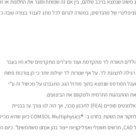
תג פשוט שנמצא ברכב שלהם, בין אם זה שפותח וסוגר את החלונות או
סציפלינרי של מהנדסים, במטרה לגרום לכל מתג לעבוד בצורה טובה כ
 כוללים תאורת לד מתקדמת ועוד פיצ’רים מתקדמים שלא היו בעבר
רגילה לתצוגת לד. על אף שנורות לד יעילות יותר כי הן צורכות פחות
כים למעגל המודפס שנמצא בתוך מודול הגג. התגברנו על מכשול זה ע”י
“יש בידינו מספר כלים של מקצוענים, כגון תוכנת אלמנטים סופיים (FEA) לתכנון מכני, אך היה לנו צורך עז בבניית
סימולציות תרמיות ואלקטרומגנטיות, אז
מכל החלופות האחרות, והיא מציעה אינטגרציה של CAD, תרשים חשמלי ואפליקציות ייצור בהן א