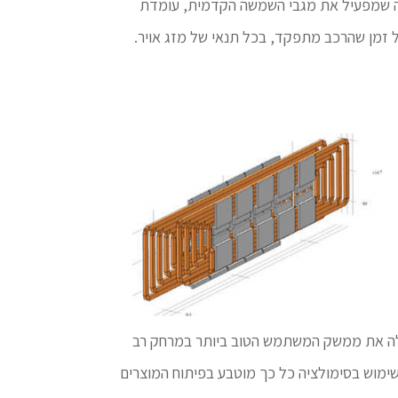
 זה שמפעיל את מגבי השמשה הקדמית, עומדת
ל זמן שהרכב מתפקד, בכל תנאי של מזג אויר.
 התחלנו לחקור את השטח. בחרנו ב- ®COMSOL Multiphysics כיוון שהיא מכילה את ממשק המשתמש הטוב ביותר במרחק רב
נחנו משתמשים”. כיום השימוש בסימולציה כל כך מוטבע בפיתוח המוצרים