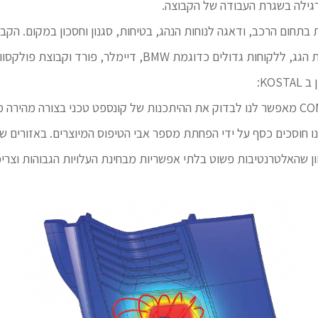
ת על 60 שנים של חדשנות בתחום הרכב, ודאגה לנוחות הנהג, בטיחות, סגנון וחסכון 
ליבה כגון הגה הרכב, הקונסוליה המרכזית ומערכות הגג, ללקוחות גדו
KO:
ריצ’ווין מציין: “השימוש ב- ®COMSOL Multiphysics מאפשר לנו לבדוק את ההיתכנות של קונספט 
נו חוסכים כסף על ידי הפחתת מספר אבי הטיפוס המיוצרים. באזורים 
יוון שהאלטרנטיבות פשוט בלתי אפשריות מבחינת העלויות הגבוהות וצרי