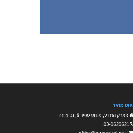
יווט מהיר
פארק המדע, פנחס ספיר 8, נס ציונה
03-9629621
office@numerical.co.il