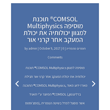
תוכנת ®COMSOL
Multiphysics מוסיפה
למגוון יכולותיה את יכולת
המעקב אחר קרני אור
חומרים מהמדיה
| 0
|
October 9, 2017
|
admin
by
Comments
חומרים מהמדיה
October 9, 2017
admin
תוכנת ®COMSOL Multiphysics מוסיפה למגוון
יכולותיה את יכולת המעקב אחר קרני אור חבילת
התוכנה ®COMSOL Multiphysics, מארז ידוע מאוד
המיוצר ע"י תאגיד ®COMSOL (ברלינגטון,
מסצ'וסטס), אשר מסוגל למדל בשיטה הנומרית