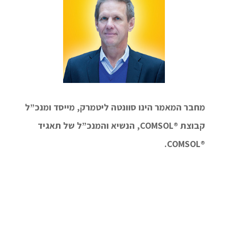
מחבר המאמר הינו סוונטה ליטמרק, מייסד ומנכ”ל
קבוצת ®COMSOL, הנשיא והמנכ”ל של תאגיד
®COMSOL.