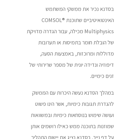
בסדנא נכיר את ממשקי המשתמש
האינטואיטיביים שתוכנת ®COMSOL
Multiphysics מכילה, עבור הגדרה מדויקת
של הובלת חומר בתמיסות או תערובות
מדוללות ומרוכזות, באמצעות הסעה,
דיפוזיה ונדידה יונית של מספר שרירותי של
זנים כימיים.
במהלך הסדנא נעשה היכרות עם הממשק
להגדרת תגובות כימיות, אשר הינו פשוט
ועושה שימוש בנוסחאות כימיות ובמשוואות
שמוזנות בתוכנה ממש כאילו רושמים אותן
על דף נייר. בסדנא נציג את יישום התהליך