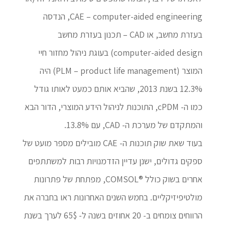
CAE – computer-aided engineering, הנדסה
בעזרת מחשב, או CAD – תכנון בעזרת מחשב
computer-aided design) בעוגת ניהול מחזור חיי
המוצר (PLM – product life management) היה
12.3% בשנת 2013, שהביא אותם כמעט לאותו גודל
כמו ה- cPDM, התוכנות לניהול הידע המוצרי, הדור הבא
והמתקדם של מערכת ה- CAD, עם 13.8%.
בעוד שאת שוק תוכנות ה- CAE מובילים מספר מועט של
ספקים גדולים, ישנן עדיין הזדמנויות רבות למשתתפים
אחרים בשוק כולל ®COMSOL, מפתחת של פתרונות
מולטיפיזיקליים. בחמש השנים האחרונות ראו בחברה את
הרווחים צומחים ב- 20 אחוזים בשנה ל- 65$ לערך בשנת