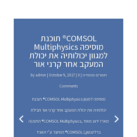
תוכנת ®COMSOL
Multiphysics מוסיפה
למגוון יכולותיה את יכולת
המעקב אחר קרני אור
חומרים מהמדיה
| 0
|
October 9, 2017
|
admin
by
Comments
חומרים מהמדיה
October 9, 2017
admin
תוכנת ®COMSOL Multiphysics מוסיפה למגוון
יכולותיה את יכולת המעקב אחר קרני אור חבילת
התוכנה ®COMSOL Multiphysics, מארז ידוע מאוד
המיוצר ע"י תאגיד ®COMSOL (ברלינגטון,