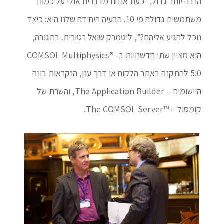
הרבה יותר גדול. “כעת אנחנו מדברים אולי על כמות
משתמשים גדולה פי 10. הבעיה היחידה שלנו היא: כיצד
נוכל להגיע אליהם?”, ליטמרק שואל רטורית. בתגובה,
הוא מציין שתי חדשנויות ב- COMSOL Multiphysics®
5.0 להתקנה באתר הלקוח או דרך ענן, הנקראות בונה
היישומים – The Application Builder, והשרת של
קומסול – ™The COMSOL Server.