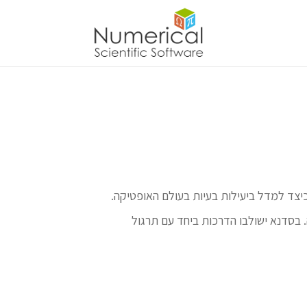
תוכנת ®COMSOL Multiphysics. המשתתף בסדנא ילמד כיצד למדל ביעילות בעיות בעולם האופטיקה.
. בסדנא ישולבו הדרכות ביחד עם תרגול