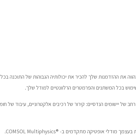
ת OPTICS של ®COMSOL Multiphysics מהווה את ההזדמנות שלך להכיר את יכולותיה הגבוהות ש
שימוש בכל המשתנים והפרמטרים הרלוונטיים למודל שלך.
ת במגוון רחב של יישומים הנדסיים: קירור של רכיבים אלקטרוניים, עיבוד של 
לי אופטיקה מתקדמים ב- ®COMSOL Multiphysics.