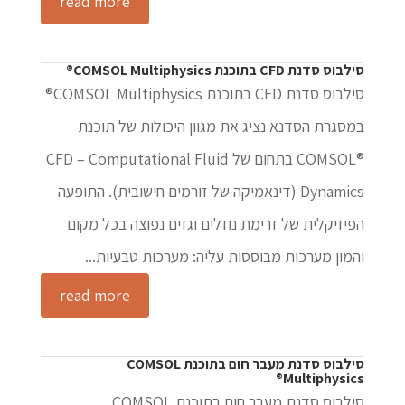
read more
סילבוס סדנת CFD בתוכנת COMSOL Multiphysics®
סילבוס סדנת CFD בתוכנת COMSOL Multiphysics®
במסגרת הסדנא נציג את מגוון היכולות של תוכנת
®COMSOL בתחום של CFD – Computational Fluid
Dynamics (דינאמיקה של זורמים חישובית). התופעה
הפיזיקלית של זרימת נוזלים וגזים נפוצה בכל מקום
והמון מערכות מבוססות עליה: מערכות טבעיות...
read more
סילבוס סדנת מעבר חום בתוכנת COMSOL
Multiphysics®
סילבוס סדנת מעבר חום בתוכנת COMSOL