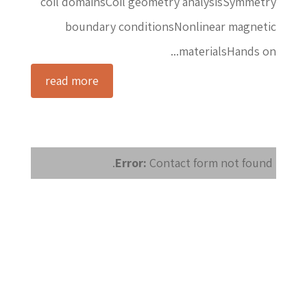
coil domainsCoil geometry analysisSymmetry
boundary conditionsNonlinear magnetic
materialsHands on...
read more
Error:
Contact form not found.