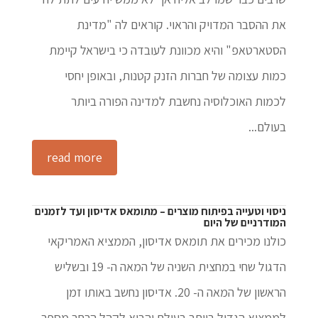
את ההסבר המדויק והראוי. קוראים לה "מדינת
הסטארטאפ" והיא מכוונת לעובדה כי בישראל קיימת
כמות עצומה של חברות הזנק קטנות, ובאופן יחסי
לכמות האוכלוסיה נחשבת למדינה הפורה ביותר
בעולם...
read more
ניסוי וטעייה בפיתוח מוצרים – מתומאס אדיסון ועד לזמנים
המודרניים של היום
כולנו מכירים את תומאס אדיסון, הממציא האמריקאי
הדגול שחי במחצית השניה של המאה ה- 19 ובשליש
הראשון של המאה ה- 20. אדיסון נחשב באותו זמן
לממציא הגדול ביותר בעולם והביא לקהל הרחב מספר